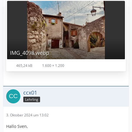
IMG_4098.webp
465,24 kB
1.600 × 1.200
ccx01
Lehrling
3. Oktober 2024 um 13:02
Hallo Sven,