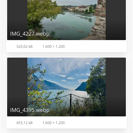
IMG_4227.webp
320,02 kB
1.600 × 1.200
IMG_4395.webp
455,12 kB
1.600 × 1.200