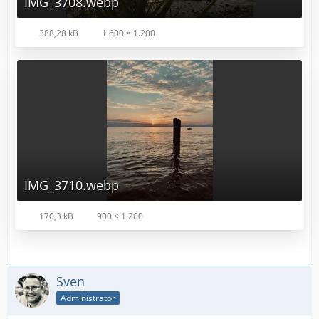
IMG_3708.webp
388,28 kB
1.600 × 1.200
IMG_3710.webp
170,3 kB
900 × 1.200
Sven
Administrator