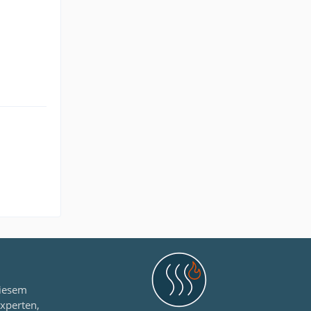
diesem
xperten,