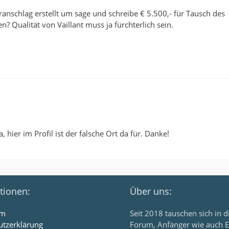
ranschlag erstellt um sage und schreibe € 5.500,- für Tausch des
 Qualität von Vaillant muss ja fürchterlich sein.
ier im Profil ist der falsche Ort da für. Danke!
tionen:
Über uns:
um
Seit 2018 tauschen sich in 
utzerklärung
Forum, Anfänger wie auch E