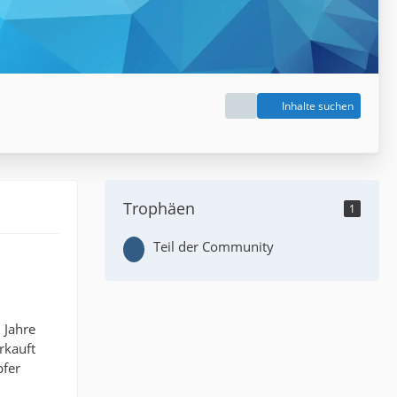
Inhalte suchen
Trophäen
1
Teil der Community
 Jahre
rkauft
pfer