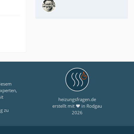
diesem
xperten,
it
heizungsfragen.de
erstellt mit ❤ in Rodgau
ng zu
2026