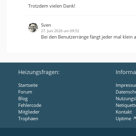
Trotzdem vielen Dank!
Sven
27. Juni 2026 um 09:52
Bei den Benutzerränge fängt jeder mal klein 
Heizungsfragen:
Informa
Startseite
Impress
Forum
Datensch
Blog
Nutzungs
Fehlercode
Netiquett
Mitglieder
Kontakt
Trophäen
Uptime