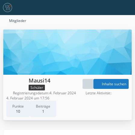
Mitglieder
Mausi14
Inhalte suchen
Schüler
Registrierungsdatum
4. Februar 2024
Letzte Aktivität
4. Februar 2024 um 17:56
Punkte
Beiträge
10
1