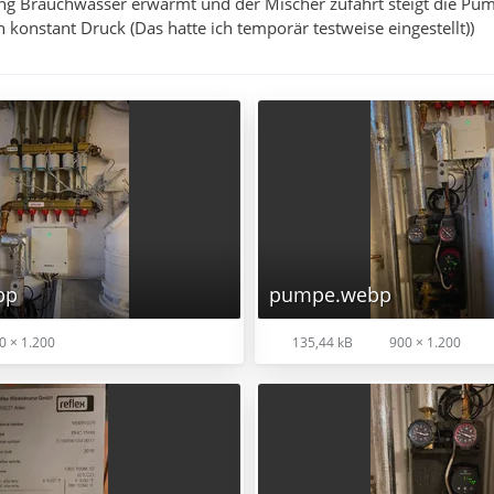
ng Brauchwasser erwärmt und der Mischer zufährt steigt die Pum
 konstant Druck (Das hatte ich temporär testweise eingestellt))
bp
pumpe.webp
0 × 1.200
135,44 kB
900 × 1.200