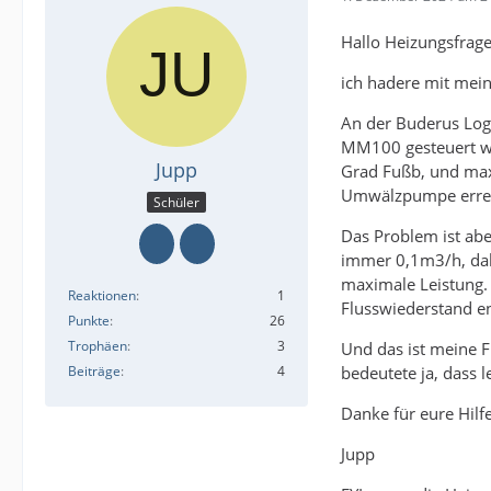
Hallo Heizungsfrag
ich hadere mit mein
An der Buderus Loga
MM100 gesteuert wi
Jupp
Grad Fußb, und max
Umwälzpumpe erreich
Schüler
Das Problem ist ab
immer 0,1m3/h, dabe
maximale Leistung.
Reaktionen
1
Flusswiederstand en
Punkte
26
Trophäen
3
Und das ist meine F
bedeutete ja, dass 
Beiträge
4
Danke für eure Hilf
Jupp