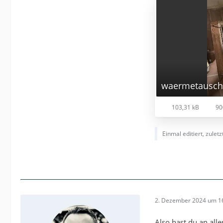
waermetausch
103,31 kB
90
Einmal editiert, zulet
2. Dezember 2024 um 1
Also hast du an all