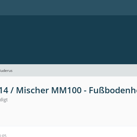
Buderus
4 / Mischer MM100 - Fußbodenh
digt
1:05