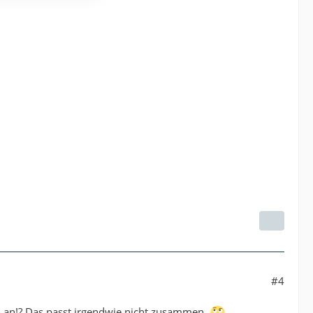
#4
h an!? Das passt irgendwie nicht zusammen.