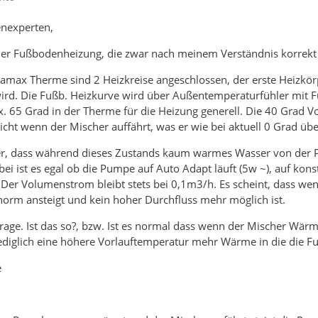
enexperten,
er Fußbodenheizung, die zwar nach meinem Verständnis korrekt f
max Therme sind 2 Heizkreise angeschlossen, der erste Heizkörp
rd. Die Fußb. Heizkurve wird über Außentemperaturfühler mit Fu
. 65 Grad in der Therme für die Heizung generell. Die 40 Grad V
t wenn der Mischer auffährt, was er wie bei aktuell 0 Grad über
er, dass während dieses Zustands kaum warmes Wasser von der P
i ist es egal ob die Pumpe auf Auto Adapt läuft (5w ~), auf kons
 Der Volumenstrom bleibt stets bei 0,1m3/h. Es scheint, dass w
orm ansteigt und kein hoher Durchfluss mehr möglich ist.
rage. Ist das so?, bzw. Ist es normal dass wenn der Mischer Wä
lediglich eine höhere Vorlauftemperatur mehr Wärme in die die Fu
e