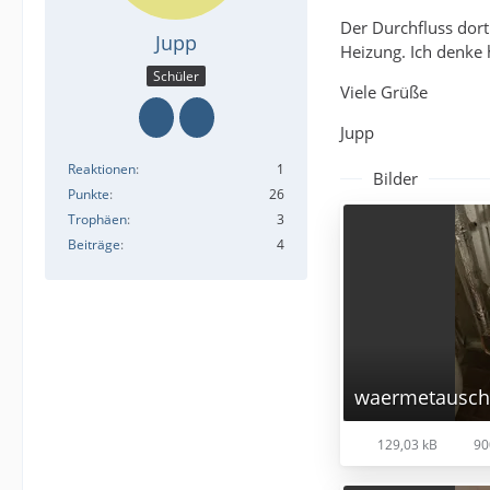
Der Durchfluss dort
Jupp
Heizung. Ich denke 
Schüler
Viele Grüße
Jupp
Reaktionen
1
Bilder
Punkte
26
Trophäen
3
Beiträge
4
waermetausch
129,03 kB
90