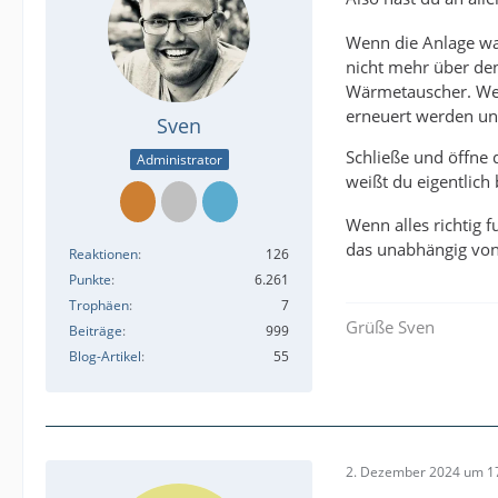
Wenn die Anlage war
nicht mehr über den
Wärmetauscher. Wen
erneuert werden un
Sven
Schließe und öffne
Administrator
weißt du eigentlich
Wenn alles richtig 
das unabhängig von 
Reaktionen
126
Punkte
6.261
Trophäen
7
Grüße Sven
Beiträge
999
Blog-Artikel
55
2. Dezember 2024 um 1