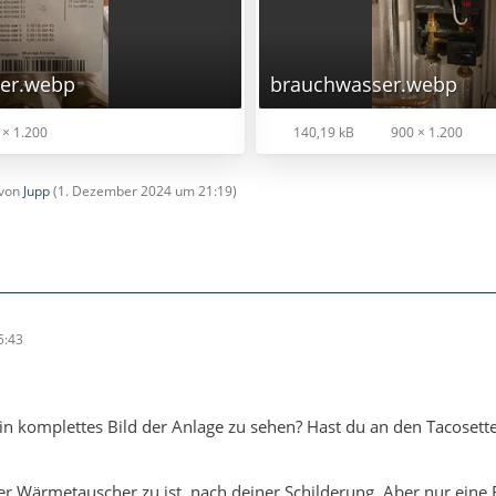
er.webp
brauchwasser.webp
× 1.200
140,19 kB
900 × 1.200
 von
Jupp
(
1. Dezember 2024 um 21:19
)
5:43
ein komplettes Bild der Anlage zu sehen? Hast du an den Tacosett
r Wärmetauscher zu ist, nach deiner Schilderung. Aber nur eine