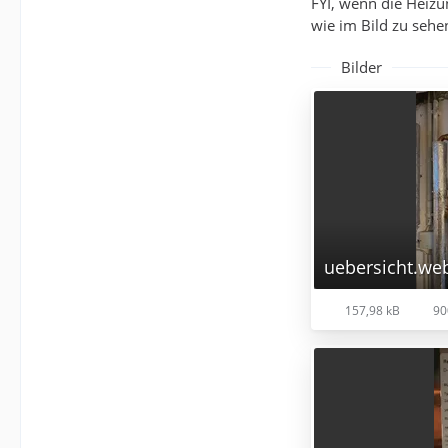
FYI, wenn die Heizu
wie im Bild zu sehen
Bilder
uebersicht.we
157,98 kB
90