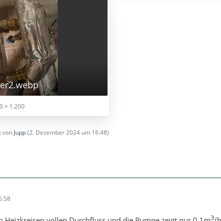
er2.webp
0 × 1.200
zt von
Jupp
(
2. Dezember 2024 um 16:48
)
6:58
3
en Heizkreisen vollen Durchfluss und die Pumpe zeigt nur 0,1m
/