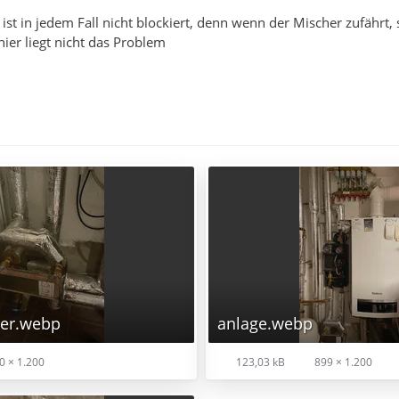
 ist in jedem Fall nicht blockiert, denn wenn der Mischer zufähr
hier liegt nicht das Problem
er.webp
anlage.webp
0 × 1.200
123,03 kB
899 × 1.200