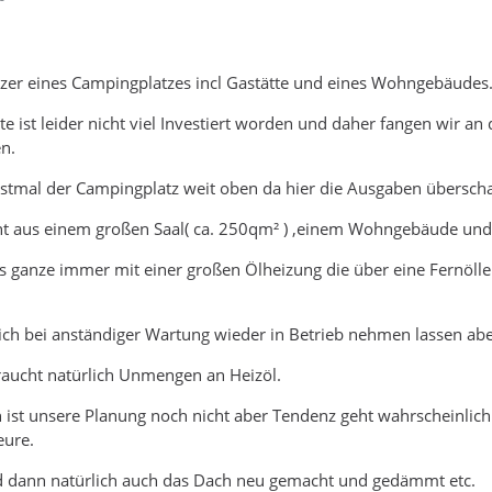
tzer eines Campingplatzes incl Gastätte und eines Wohngebäudes
nte ist leider nicht viel Investiert worden und daher fangen wir 
en.
 erstmal der Campingplatz weit oben da hier die Ausgaben überscha
t aus einem großen Saal( ca. 250qm² ) ,einem Wohngebäude und
s ganze immer mit einer großen Ölheizung die über eine Fernöll
sich bei anständiger Wartung wieder in Betrieb nehmen lassen a
raucht natürlich Unmengen an Heizöl.
 ist unsere Planung noch nicht aber Tendenz geht wahrscheinlic
eure.
d dann natürlich auch das Dach neu gemacht und gedämmt etc.