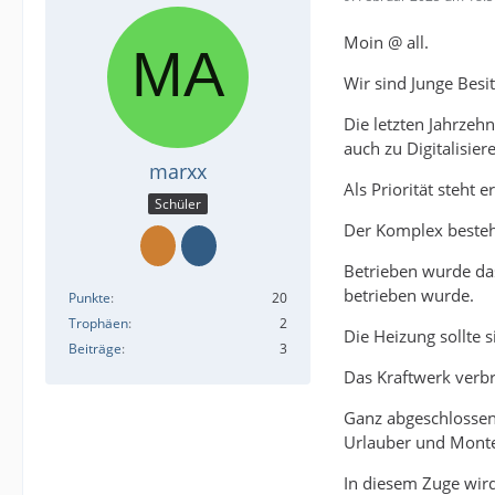
Moin @ all.
Wir sind Junge Besi
Die letzten Jahrzeh
auch zu Digitalisier
marxx
Als Priorität steht
Schüler
Der Komplex besteh
Betrieben wurde da
betrieben wurde.
Punkte
20
Trophäen
2
Die Heizung sollte 
Beiträge
3
Das Kraftwerk verb
Ganz abgeschlossen
Urlauber und Mont
In diesem Zuge wir