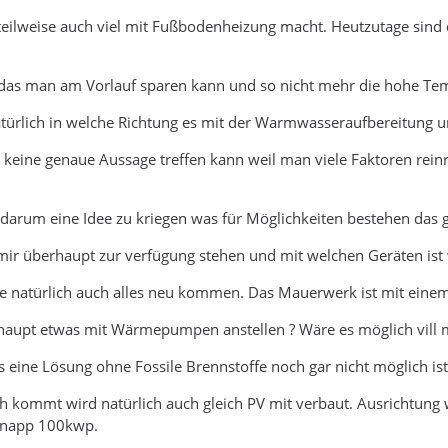
eilweise auch viel mit Fußbodenheizung macht. Heutzutage sind di
ch das man am Vorlauf sparen kann und so nicht mehr die hohe Temp
natürlich in welche Richtung es mit der Warmwasseraufbereitung 
n keine genaue Aussage treffen kann weil man viele Faktoren rei
 darum eine Idee zu kriegen was für Möglichkeiten bestehen das 
mir überhaupt zur verfügung stehen und mit welchen Geräten ist
de natürlich auch alles neu kommen. Das Mauerwerk ist mit ei
erhaupt etwas mit Wärmepumpen anstellen ? Wäre es möglich vill 
as eine Lösung ohne Fossile Brennstoffe noch gar nicht möglich ist
 kommt wird natürlich auch gleich PV mit verbaut. Ausrichtun
 knapp 100kwp.