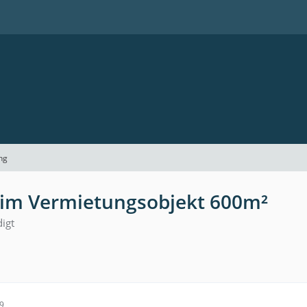
ng
im Vermietungsobjekt 600m²
digt
59