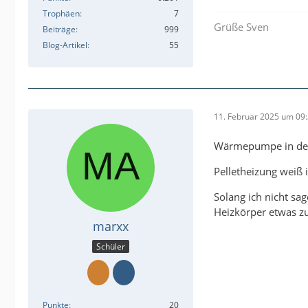
Trophäen
7
Grüße Sven
Beiträge
999
Blog-Artikel
55
11. Februar 2025 um 09
Wärmepumpe in der 
Pelletheizung weiß i
Solang ich nicht sa
Heizkörper etwas zu
marxx
Schüler
Punkte
20