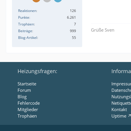
Reaktionen
126
Punkte
6.261
Trophäen
7
Grüße Sven
Beiträge
999
Blog-Artikel
55
Heizungsfragen:
Informa
Startseite
Impress
Forum
Datensch
Blog
Nutzungs
Fehlercode
Netiquett
Mitglieder
Kontakt
Trophäen
Uptime