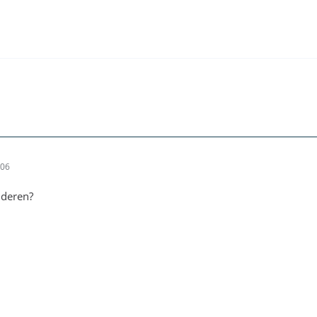
:06
nderen?