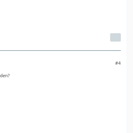
#4
rden?