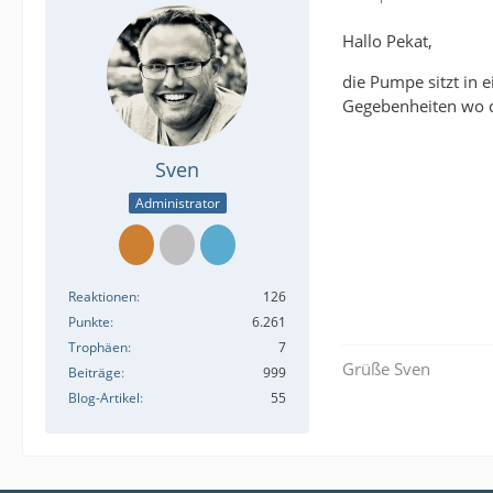
Hallo Pekat,
die Pumpe sitzt in e
Gegebenheiten wo di
Sven
Administrator
Reaktionen
126
Punkte
6.261
Trophäen
7
Grüße Sven
Beiträge
999
Blog-Artikel
55