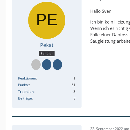
Hallo Sven,
ich bin kein Heizun
Wenn ich es richtig
Falle einer Danfoss 
Saugleistung arbeite
Pekat
Schüler
Reaktionen
1
Punkte
51
Trophäen
3
Beiträge
8
22. September 2022 um 