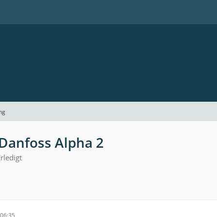
ng
Danfoss Alpha 2
rledigt
06:35