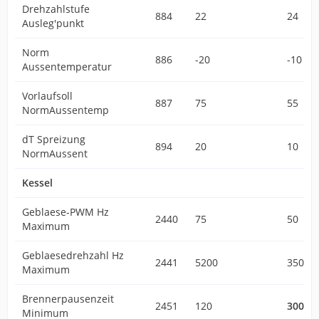
Drehzahlstufe
884
22
24
Ausleg'punkt
Norm
886
-20
-10
Aussentemperatur
Vorlaufsoll
887
75
55
NormAussentemp
dT Spreizung
894
20
10
NormAussent
Kessel
Geblaese-PWM Hz
2440
75
50
Maximum
Geblaesedrehzahl Hz
2441
5200
3500
Maximum
Brennerpausenzeit
2451
120
300
Minimum